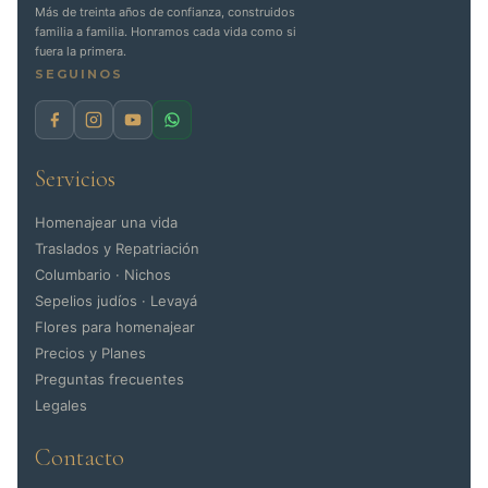
Más de treinta años de confianza, construidos
familia a familia. Honramos cada vida como si
fuera la primera.
SEGUINOS
Servicios
Homenajear una vida
Traslados y Repatriación
Columbario · Nichos
Sepelios judíos · Levayá
Flores para homenajear
Precios y Planes
Preguntas frecuentes
Legales
Contacto