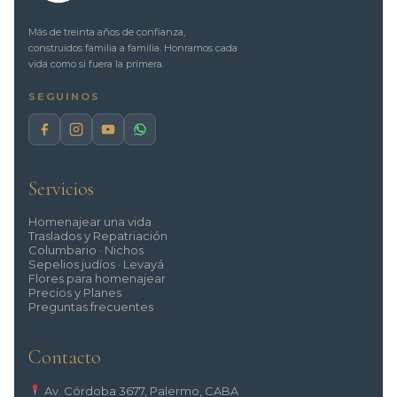
Más de treinta años de confianza,
construidos familia a familia. Honramos cada
vida como si fuera la primera.
SEGUINOS
Servicios
Homenajear una vida
Traslados y Repatriación
Columbario · Nichos
Sepelios judíos · Levayá
Flores para homenajear
Precios y Planes
Preguntas frecuentes
Contacto
Av. Córdoba 3677, Palermo, CABA