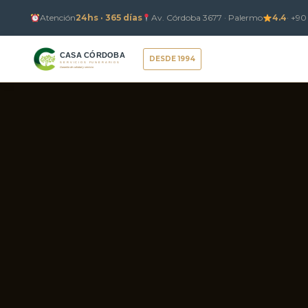
Ir
Atención
24hs · 365 días
Av. Córdoba 3677 · Palermo
4.4
· +90
al
contenido
DESDE 1994