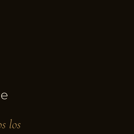
ce
s los