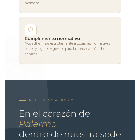
memoria.
Cumplimiento normativo
Nos adherimos estrictamente a todas las normativas
éticas y legales vigentes para la conservación de
cenizas.
UN DIFERENCIAL ÚNICO
En el corazón de
Palermo,
dentro de nuestra sede