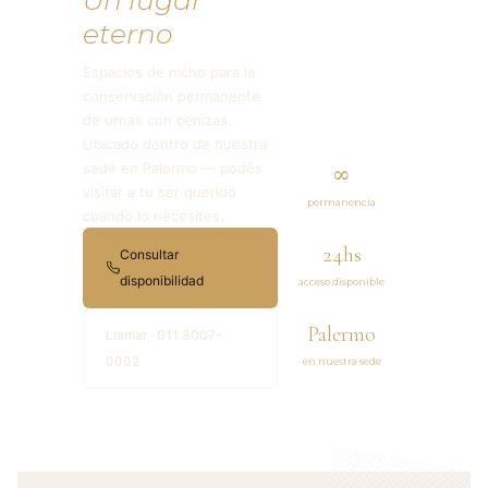
Un lugar
eterno
Espacios de nicho para la
conservación permanente
de urnas con cenizas.
Ubicado dentro de nuestra
sede en Palermo — podés
∞
visitar a tu ser querido
permanencia
cuando lo necesites.
24hs
Consultar
disponibilidad
acceso disponible
Palermo
Llamar · 011 3007-
0002
en nuestra sede