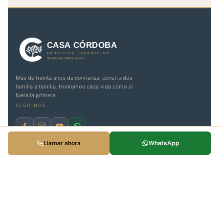
Más de treinta años de confianza, construidos
familia a familia. Honramos cada vida como si
fuera la primera.
SEGUINOS
Llamar ahora
WhatsApp
Servicios
Homenajear una vida
Traslados y Repatriación
Columbario · Nichos
Sepelios judíos · Levayá