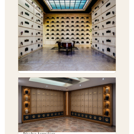
INDIVIDUAL
Nicho individual
Espacio para una urna con placa de identificación
personalizada. La opción más íntima y personal.
FAMILIAR
Nicho familiar