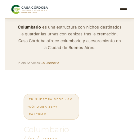
Ir
al
contenido
Columbario
es una estructura con nichos destinados
a guardar las urnas con cenizas tras la cremación.
Casa Córdoba ofrece columbario y asesoramiento en
la Ciudad de Buenos Aires.
Inicio
›
Servicios
›
Columbario
EN NUESTRA SEDE · AV.
CÓRDOBA 3677,
PALERMO
Columbario