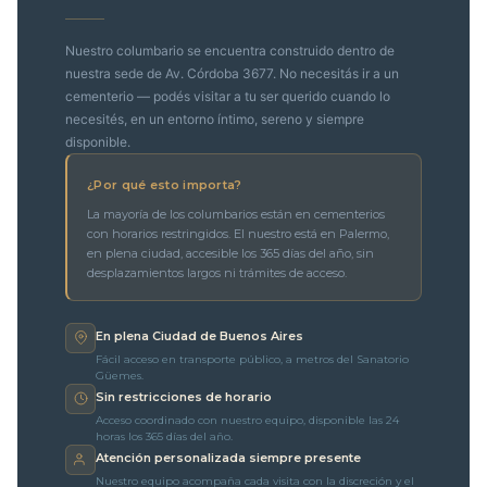
Nuestro columbario se encuentra construido dentro de
nuestra sede de Av. Córdoba 3677. No necesitás ir a un
cementerio — podés visitar a tu ser querido cuando lo
necesités, en un entorno íntimo, sereno y siempre
disponible.
¿Por qué esto importa?
La mayoría de los columbarios están en cementerios
con horarios restringidos. El nuestro está en Palermo,
en plena ciudad, accesible los 365 días del año, sin
desplazamientos largos ni trámites de acceso.
En plena Ciudad de Buenos Aires
Fácil acceso en transporte público, a metros del Sanatorio
Güemes.
Sin restricciones de horario
Acceso coordinado con nuestro equipo, disponible las 24
horas los 365 días del año.
Atención personalizada siempre presente
Nuestro equipo acompaña cada visita con la discreción y el