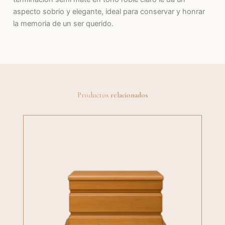
aspecto sobrio y elegante, ideal para conservar y honrar
la memoria de un ser querido.
Productos
relacionados
Este
producto
tiene
varias
variantes.
Las
opciones
se
pueden