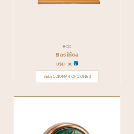
elegir
en
la
página
del
producto
ECO
Basílica
U$D
180
SELECCIONAR OPCIONES