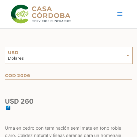
Ir
al
contenido
USD
Dolares
ARS
COD 2006
Pesos argentinos
U$D
260
Urna en cedro con terminación semi mate en tono roble
claro. Calidez natural y líneas serenas para un homenaje