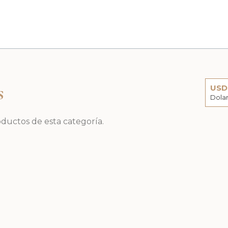
s
USD
Dola
ARS
uctos de esta categoría.
Peso